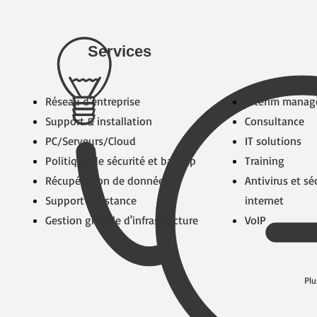
Services
Réseau d'entreprise
​Interim mana
Support & installation
Consultance
PC/Serveurs/Cloud
IT solutions
Politique de sécurité et backup
​Training
​Récupération de données
Antivirus et sé
​Support à distance
internet
​Gestion globale d'infrastructure
VoIP
Plu